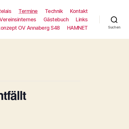
Relais
Termine
Technik
Kontakt
Vereinsinternes
Gästebuch
Links
konzept OV Annaberg S48
HAMNET
Suchen
fällt