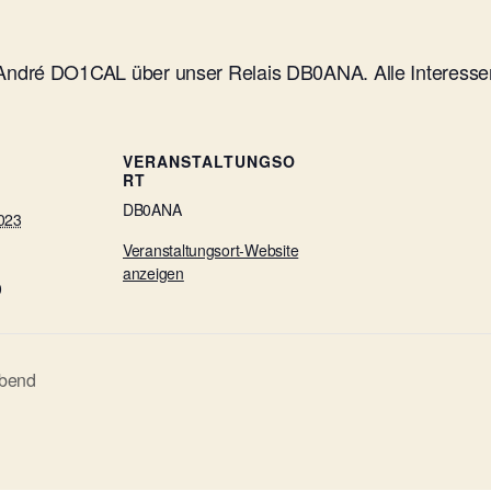
ndré DO1CAL über unser Relais DB0ANA. Alle Interessent
VERANSTALTUNGSO
RT
DB0ANA
023
Veranstaltungsort-Website
anzeigen
0
Abend