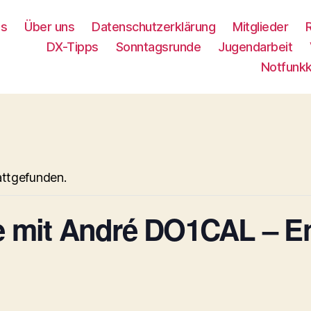
es
Über uns
Datenschutzerklärung
Mitglieder
DX-Tipps
Sonntagsrunde
Jugendarbeit
Notfunk
attgefunden.
mit André DO1CAL – Ent