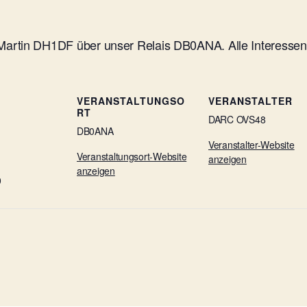
artin DH1DF über unser Relais DB0ANA. Alle Interessente
VERANSTALTUNGSO
VERANSTALTER
RT
DARC OVS48
DB0ANA
Veranstalter-Website
Veranstaltungsort-Website
anzeigen
anzeigen
0