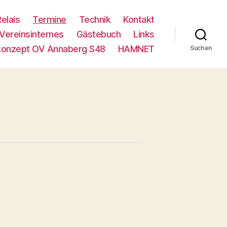
Relais
Termine
Technik
Kontakt
Vereinsinternes
Gästebuch
Links
konzept OV Annaberg S48
HAMNET
Suchen