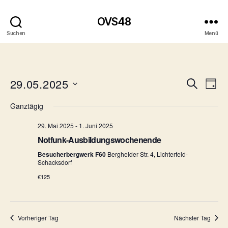
OVS48
Suchen
Menü
29.05.2025
V
V
S
T
u
D
a
e
e
c
Ganztägig
a
g
h
r
t
r
e
29. Mai 2025
-
1. Juni 2025
u
a
m
Notfunk-Ausbildungswochenende
a
w
n
Besucherbergwerk F60
Bergheider Str. 4, Lichterfeld-
ä
n
Schacksdorf
h
s
€125
l
s
t
e
n
t
a
.
Vorheriger Tag
Nächster Tag
l