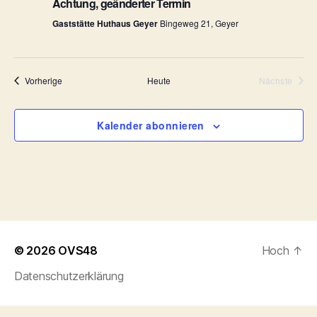
a
Achtung, geänderter Termin
t
l
Gaststätte Huthaus Geyer
Bingeweg 21, Geyer
u
t
n
u
Veranstaltungen
Vorherige
Heute
Nächste
Veranstal
g
n
A
Kalender abonnieren
g
n
e
s
n
i
c
S
h
u
© 2026
OVS48
Hoch
↑
t
Datenschutzerklärung
c
e
h