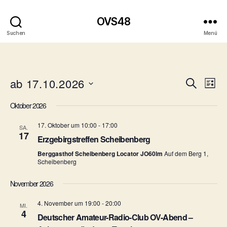
OVS48
Suchen
Menü
ab 17.10.2026
V
V
S
L
u
D
i
e
e
c
Oktober 2026
a
s
h
r
t
t
r
e
17. Oktober um 10:00
-
17:00
u
SA.
e
a
17
m
Erzgebirgstreffen Scheibenberg
a
w
n
Berggasthof Scheibenberg Locator JO60lm
Auf dem Berg 1,
ä
n
Scheibenberg
h
s
l
s
November 2026
t
e
n
t
4. November um 19:00
-
20:00
a
MI.
.
4
Deutscher Amateur-Radio-Club OV-Abend –
l