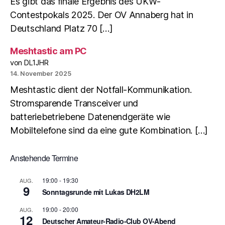
Es gibt das finale Ergebnis des UKW-
Contestpokals 2025. Der OV Annaberg hat in
Deutschland Platz 70 […]
Meshtastic am PC
von DL1JHR
14. November 2025
Meshtastic dient der Notfall-Kommunikation.
Stromsparende Transceiver und
batteriebetriebene Datenendgeräte wie
Mobiltelefone sind da eine gute Kombination. […]
Anstehende Termine
19:00
-
19:30
AUG.
9
Sonntagsrunde mit Lukas DH2LM
19:00
-
20:00
AUG.
12
Deutscher Amateur-Radio-Club OV-Abend