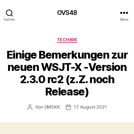
OVS48
Suchen
Menü
Kategorien
TECHNIK
Einige Bemerkungen zur
neuen WSJT-X -Version
2.3.0 rc2 (z.Z. noch
Release)
Von
DM5KK
17. August 2021
Beitragsautor
Beitragsdatum