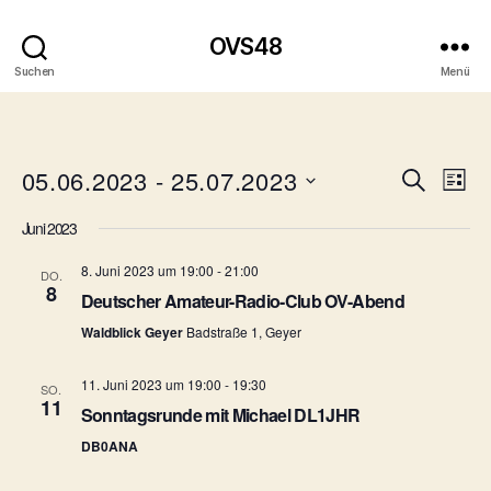
OVS48
Suchen
Menü
05.06.2023
 - 
25.07.2023
V
V
S
L
u
D
i
e
e
c
Juni 2023
a
s
h
r
t
t
r
e
8. Juni 2023 um 19:00
-
21:00
u
DO.
e
a
8
m
Deutscher Amateur-Radio-Club OV-Abend
a
w
n
Waldblick Geyer
Badstraße 1, Geyer
ä
n
h
s
l
11. Juni 2023 um 19:00
-
19:30
SO.
s
11
t
e
Sonntagsrunde mit Michael DL1JHR
n
t
a
DB0ANA
.
l