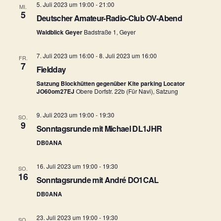
n
5. Juli 2023 um 19:00
-
21:00
MI.
e
5
-
Deutscher Amateur-Radio-Club OV-Abend
u
Waldblick Geyer
Badstraße 1, Geyer
N
n
a
7. Juli 2023 um 16:00
-
8. Juli 2023 um 16:00
FR.
7
v
Fieldday
d
Satzung Blockhütten gegenüber Kite parking Locator
i
A
JO60om27EJ
Obere Dorfstr. 22b (Für Navi), Satzung
g
n
9. Juli 2023 um 19:00
-
19:30
SO.
a
9
Sonntagsrunde mit Michael DL1JHR
s
t
DB0ANA
i
i
16. Juli 2023 um 19:00
-
19:30
SO.
c
o
16
Sonntagsrunde mit André DO1CAL
h
n
DB0ANA
t
23. Juli 2023 um 19:00
-
19:30
SO.