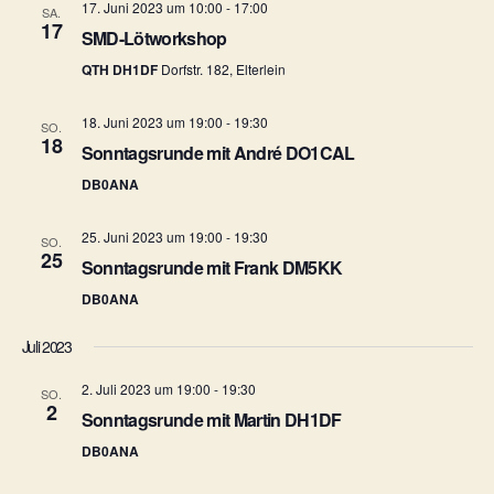
a
17. Juni 2023 um 10:00
-
17:00
SA.
17
t
l
SMD-Lötworkshop
u
QTH DH1DF
Dorfstr. 182, Elterlein
t
n
u
18. Juni 2023 um 19:00
-
19:30
SO.
18
g
Sonntagsrunde mit André DO1CAL
n
A
DB0ANA
g
n
25. Juni 2023 um 19:00
-
19:30
SO.
e
25
s
Sonntagsrunde mit Frank DM5KK
n
i
DB0ANA
c
S
Juli 2023
h
u
2. Juli 2023 um 19:00
-
19:30
SO.
2
t
Sonntagsrunde mit Martin DH1DF
c
DB0ANA
e
h