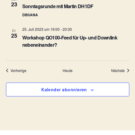
23
e
Sonntagsrunde mit Martin DH1DF
DB0ANA
n
,
25. Juli 2023 um 19:00
-
20:30
DI.
25
Workshop QO100-Feed für Up- und Downlink
N
nebeneinander?
a
v
Veranstaltungen
Veran
Vorherige
Heute
Nächste
i
g
Kalender abonnieren
a
t
i