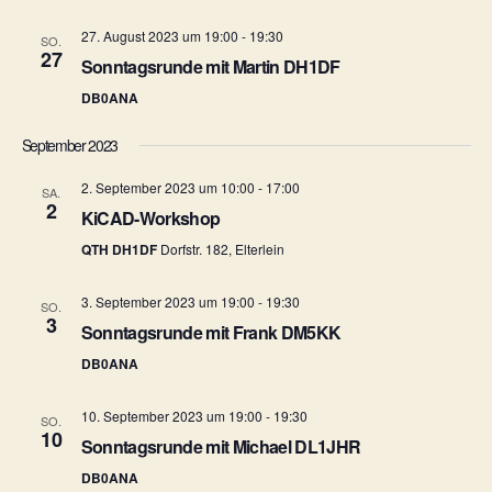
n
e
-
27. August 2023 um 19:00
-
19:30
SO.
27
Sonntagsrunde mit Martin DH1DF
u
N
DB0ANA
n
a
September 2023
v
d
2. September 2023 um 10:00
-
17:00
i
SA.
A
2
KiCAD-Workshop
g
n
QTH DH1DF
Dorfstr. 182, Elterlein
a
s
3. September 2023 um 19:00
-
19:30
t
SO.
3
Sonntagsrunde mit Frank DM5KK
i
i
DB0ANA
c
o
10. September 2023 um 19:00
-
19:30
h
n
SO.
10
Sonntagsrunde mit Michael DL1JHR
t
DB0ANA