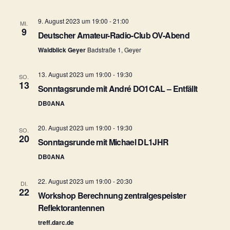
a
t
l
9. August 2023 um 19:00
-
21:00
MI.
9
u
Deutscher Amateur-Radio-Club OV-Abend
t
n
Waldblick Geyer
Badstraße 1, Geyer
u
g
13. August 2023 um 19:00
-
19:30
SO.
n
13
A
Sonntagsrunde mit André DO1CAL – Entfällt
g
n
DB0ANA
e
s
20. August 2023 um 19:00
-
19:30
SO.
20
n
i
Sonntagsrunde mit Michael DL1JHR
DB0ANA
c
S
h
u
22. August 2023 um 19:00
-
20:30
DI.
22
t
Workshop Berechnung zentralgespeister
c
Reflektorantennen
e
h
treff.darc.de