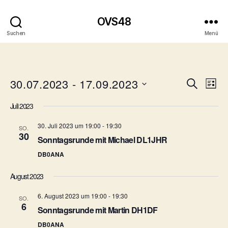
OVS48
Suchen
Menü
30.07.2023
 - 
17.09.2023
V
V
S
L
u
D
i
e
e
c
Juli 2023
a
s
h
r
t
t
r
e
30. Juli 2023 um 19:00
-
19:30
u
SO.
e
a
30
m
Sonntagsrunde mit Michael DL1JHR
a
w
n
DB0ANA
ä
n
h
s
August 2023
l
s
t
e
6. August 2023 um 19:00
-
19:30
n
SO.
t
6
a
.
Sonntagsrunde mit Martin DH1DF
l
DB0ANA