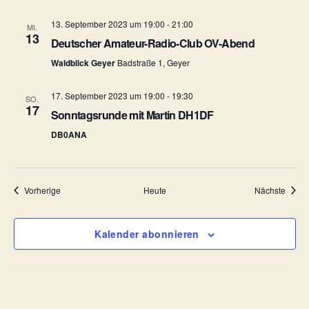
e
13. September 2023 um 19:00
-
21:00
MI.
13
n
Deutscher Amateur-Radio-Club OV-Abend
Waldblick Geyer
Badstraße 1, Geyer
,
N
17. September 2023 um 19:00
-
19:30
SO.
17
Sonntagsrunde mit Martin DH1DF
a
DB0ANA
v
i
Veranstaltungen
Veran
Vorherige
Heute
Nächste
g
a
Kalender abonnieren
t
i