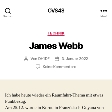
OVS48
Suchen
Menü
Kategorien
TECHNIK
James Webb
Von
DH1DF
3. Januar 2022
Beitragsautor
Beitragsdatum
zu
Keine Kommentare
James
Webb
Ich habe heute wieder ein Raumfahrt-Thema mit etwas
Funkbezug.
Am 25.12. wurde in Korou in Französisch-Guyana von