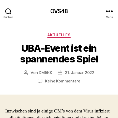
OVS48
Suchen
Menü
Kategorien
AKTUELLES
UBA-Event ist ein
spannendes Spiel
Von
DM5KK
31. Januar 2022
Beitragsautor
Beitragsdatum
zu
Keine Kommentare
UBA-
Event
ist
ein
spannendes
Inzwischen sind ja einige OM’s von dem Virus infiziert
Spiel
– alle Stationen, die sich beteiligen und das sind 64, zu