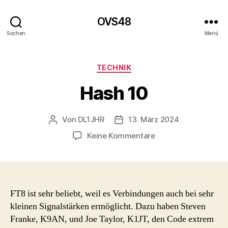
OVS48
Suchen
Menü
Kategorien
TECHNIK
Hash 10
Von
DL1JHR
13. März 2024
Beitragsautor
Beitragsdatum
zu
Keine Kommentare
Hash
10
FT8 ist sehr beliebt, weil es Verbindungen auch bei sehr
kleinen Signalstärken ermöglicht. Dazu haben Steven
Franke, K9AN, und Joe Taylor, K1JT, den Code extrem